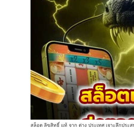
สล็อต ลิขสิทธิ์ แท้ จาก ต่าง ประเทศ เจาะลึกประ